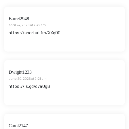
Barret2948
April 24, 2026 at 7:42 am
https://shorturl.fm/XXqOO
Dwight1233
June 20, 2026 at 7:21 pm
https://is.gd/d7aUgB
Carol2147