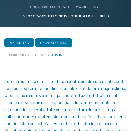
CREATIVE XPERIENCE
:
MARKETING
:
5 EASY WAYS TO IMPROVE YOUR WEB SECURITY
MARKETING
UNCATEGORIZED
FEBRUARY 1, 2021
BY
ADMIN
Lorem ipsum dolor sit amet, consectetur adipisicing elit, sed
do eiusmod tempor incididunt ut labore et dolore magna aliqua.
Ut enim ad minim veniam, quis nostrud exercitation nisi ut
aliquip ex ea commodo consequat. Duis aute irure dolor in
reprehenderit
in voluptate velit esse cillum dolore eu fugiat
nulla pariatur. Excepteur sint occaecat cupidatat non proident,
sunt in culpa qui officia deserunt mollit anim id est laborum.
Sed ut perspiciatis unde omnis iste natus error sit voluptatem